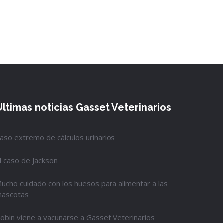
Últimas noticias Gasset Veterinarios
aso extremo de cálculos urinarios
l caso de Jackson
ucho cuidado con los huesos para alimentar a las
ascotas
obin viene a vacunarse a Gasset Veterinarios