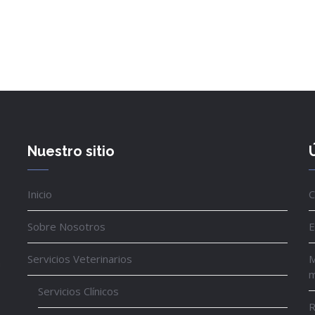
Nuestro sitio
Inicio
C
Sobre Nosotros
E
Servicios Veterinarios
M
a
m
Servicios Clínicos
R