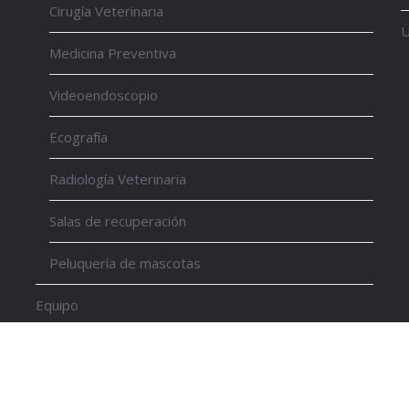
Cirugía Veterinaria
U
Medicina Preventiva
Videoendoscopio
Ecografía
Radiología Veterinaria
Salas de recuperación
Peluquería de mascotas
Equipo
Noticias
Contacto