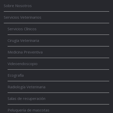
Sobre Nosotros
Servicios Veterinarios
Servicios Clínicos
Cirugía Veterinaria
Medicina Preventiva
Videoendoscopio
Ecografía
Radiología Veterinaria
Salas de recuperación
Peluquería de mascotas