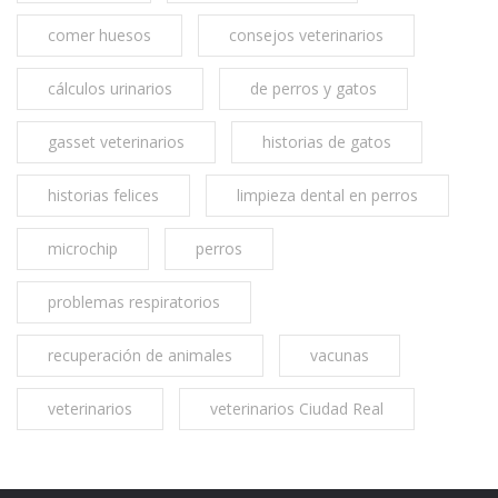
comer huesos
consejos veterinarios
cálculos urinarios
de perros y gatos
gasset veterinarios
historias de gatos
historias felices
limpieza dental en perros
microchip
perros
problemas respiratorios
recuperación de animales
vacunas
veterinarios
veterinarios Ciudad Real