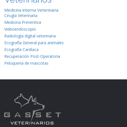
Medicina interna Veterinaria
Cirugía Veterinaria
Medicina Preventiva
Videoendoscopio
Radiología digital veterinaria
Ecografía General para animales
Ecografía Cardíaca
Recuperación Post-Operatoria
Peluquería de mascotas