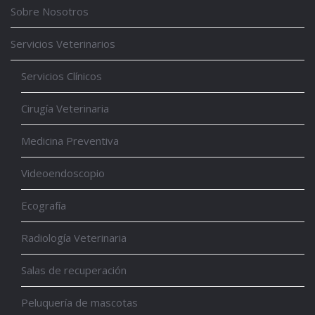
Sobre Nosotros
Servicios Veterinarios
Servicios Clínicos
Cirugía Veterinaria
Medicina Preventiva
Videoendoscopio
Ecografía
Radiología Veterinaria
Salas de recuperación
Peluquería de mascotas