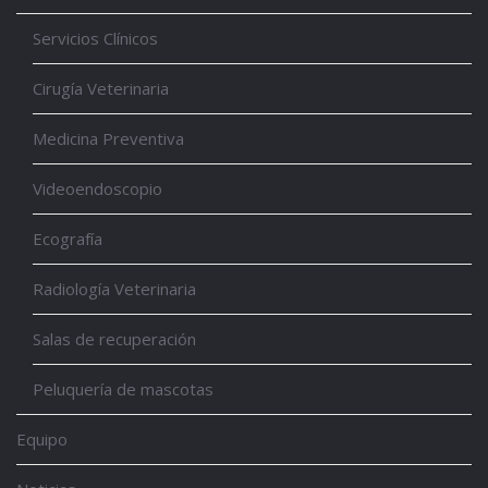
Servicios Clínicos
Cirugía Veterinaria
Medicina Preventiva
Videoendoscopio
Ecografía
Radiología Veterinaria
Salas de recuperación
Peluquería de mascotas
Equipo