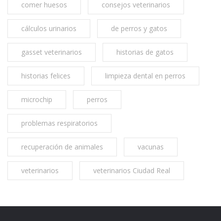
comer huesos
consejos veterinarios
cálculos urinarios
de perros y gatos
gasset veterinarios
historias de gatos
historias felices
limpieza dental en perros
microchip
perros
problemas respiratorios
recuperación de animales
vacunas
veterinarios
veterinarios Ciudad Real