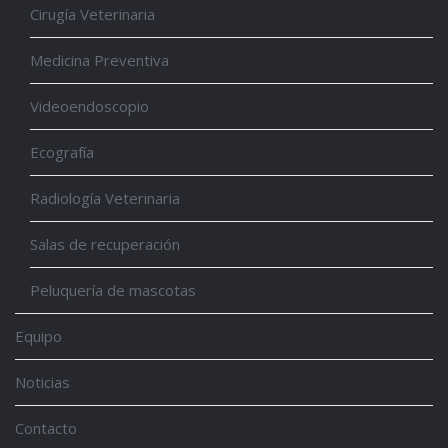
Cirugía Veterinaria
Medicina Preventiva
Videoendoscopio
Ecografía
Radiología Veterinaria
Salas de recuperación
Peluquería de mascotas
Equipo
Noticias
Contacto