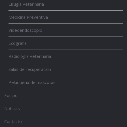
Cirugía Veterinaria
Medicina Preventiva
Videoendoscopio
Ecografía
Radiología Veterinaria
Salas de recuperación
Peluquería de mascotas
Equipo
Noticias
Contacto