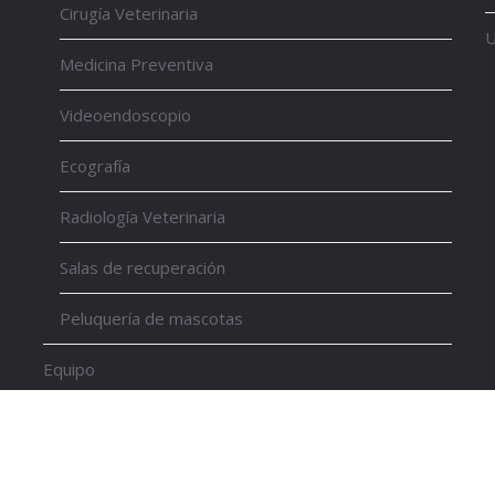
Cirugía Veterinaria
U
Medicina Preventiva
Videoendoscopio
Ecografía
Radiología Veterinaria
Salas de recuperación
Peluquería de mascotas
Equipo
Noticias
Contacto