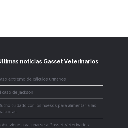
Últimas noticias Gasset Veterinarios
aso extremo de cálculos urinarios
l caso de Jackson
ucho cuidado con los huesos para alimentar a las
ascotas
obin viene a vacunarse a Gasset Veterinarios