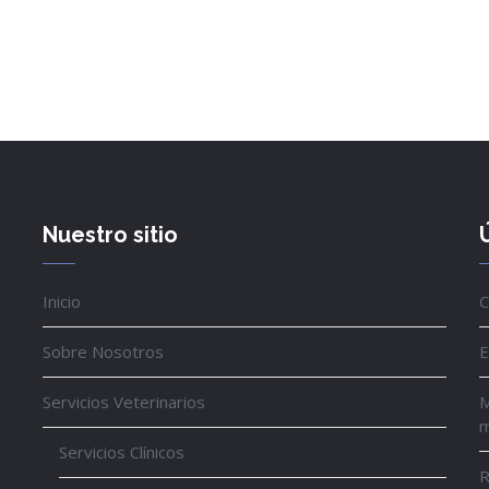
Nuestro sitio
Inicio
C
Sobre Nosotros
E
Servicios Veterinarios
M
a
m
Servicios Clínicos
R